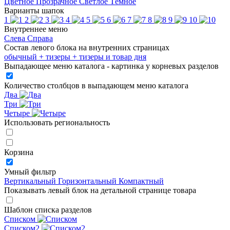
Цветное
Прозрачное
Светлое
Тёмное
Варианты шапок
1
2
3
4
5
6
7
8
9
10
Внутреннее меню
Слева
Справа
Состав левого блока на внутренних страницах
обычный
+ тизеры
+ тизеры и товар дня
Выпадающее меню каталога - картинка у корневых разделов
Количество столбцов в выпадающем меню каталога
Два
Три
Четыре
Использовать региональность
Корзина
Умный фильтр
Вертикальный
Горизонтальный
Компактный
Показывать левый блок на детальной странице товара
Шаблон списка разделов
Списком
Списком2