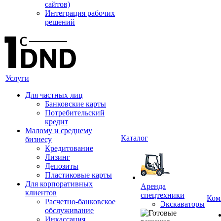
сайтов)
Интеграция рабочих
решений
Услуги
Для частных лиц
Банковские карты
Потребительский
кредит
Малому и среднему
Каталог
бизнесу
Кредитование
Лизинг
Депозиты
Пластиковые карты
Для корпоративных
Аренда
клиентов
спецтехники
Ком
Расчетно-банковское
Экскаваторы
обслуживание
Инкассация