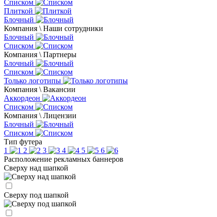
Списком
Плиткой
Блочный
Компания \ Наши сотрудники
Блочный
Списком
Компания \ Партнеры
Блочный
Списком
Только логотипы
Компания \ Вакансии
Аккордеон
Списком
Компания \ Лицензии
Блочный
Списком
Тип футера
1
2
3
4
5
6
Расположение рекламных баннеров
Сверху над шапкой
Сверху под шапкой