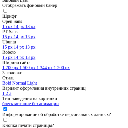
Базовый цвет
Отображать фоновый банер
Шрифт
Open Sans
15 px
14 px
13 px
PT Sans
15 px
14 px
13 px
Ubuntu
15 px
14 px
13 px
Roboto
15 px
14 px
13 px
Ширина сайта
1 700 px
1 500 px
1 344 px
1 200 px
Заголовки
Стиль
Bold
Normal
Light
Вариант оформления внутренних страниц
1
2
3
Тип наведения на картинки
блеск
мигание
без анимации
Информирование об обработке персональных данных
?
Кнопка печати страницы
?