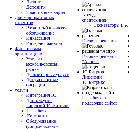
Лизинг
Депозиты
Пластиковые карты
Аренда
Для корпоративных
спецтехники
клиентов
Экскаваторы
Ком
Расчетно-банковское
обслуживание
Инкассация
Готовые решения
Интернет-банкинг
Финансовым
организациям
Готовые решения
Услуги на
"Аспро"
межбанковском
рынке
Депозитарные услуги
Лицензии
Документарные
1С:Битрикс
операции
услуги
Интеграция 1С
Разработка и
Дистрибуция
поддержка сайтов
лицензий 1С‑Битрикс
Разработка
Консалтинг
Обслуживание
(сопровождение