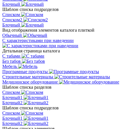
Блочный
Шаблон списка подразделов
Списком
Списком2
Блочный
Вид отображения элементов каталога плиткой
Обычный
С характеристиками при наведении
Детальная страница каталога
С табами
Без табов
Мебель
Програмные продукты
Строительные материалы
Медицинское оборудование
Шаблон списка разделов
Списком
Блочный1
Блочный2
Шаблон списка подразделов
Списком
Блочный1
Блочный2
Шаблон списка элементов