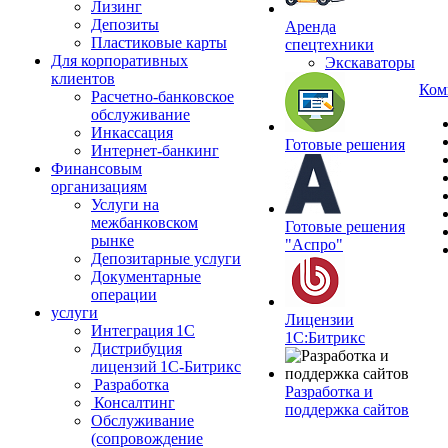
Лизинг
Депозиты
Аренда
Пластиковые карты
спецтехники
Для корпоративных
Экскаваторы
клиентов
Ком
Расчетно-банковское
обслуживание
Инкассация
Готовые решения
Интернет-банкинг
Финансовым
организациям
Услуги на
межбанковском
Готовые решения
рынке
"Аспро"
Депозитарные услуги
Документарные
операции
услуги
Лицензии
Интеграция 1С
1С:Битрикс
Дистрибуция
лицензий 1С‑Битрикс
Разработка
Разработка и
Консалтинг
поддержка сайтов
Обслуживание
(сопровождение