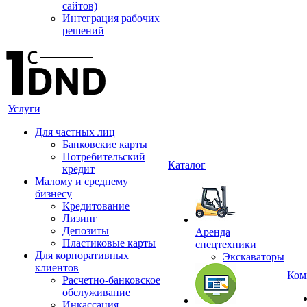
сайтов)
Интеграция рабочих
решений
Услуги
Для частных лиц
Банковские карты
Потребительский
Каталог
кредит
Малому и среднему
бизнесу
Кредитование
Лизинг
Депозиты
Аренда
Пластиковые карты
спецтехники
Для корпоративных
Экскаваторы
клиентов
Ком
Расчетно-банковское
обслуживание
Инкассация