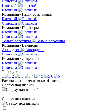
Списком
Плиткой
Блочный
Компания \ Наши сотрудники
Блочный
Списком
Компания \ Партнеры
Блочный
Списком
Только логотипы
Компания \ Вакансии
Аккордеон
Списком
Компания \ Лицензии
Блочный
Списком
Тип футера
1
2
3
4
5
6
Расположение рекламных баннеров
Сверху над шапкой
Сверху под шапкой