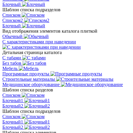
Блочный
Шаблон списка подразделов
Списком
Списком2
Блочный
Вид отображения элементов каталога плиткой
Обычный
С характеристиками при наведении
Детальная страница каталога
С табами
Без табов
Мебель
Програмные продукты
Строительные материалы
Медицинское оборудование
Шаблон списка разделов
Списком
Блочный1
Блочный2
Шаблон списка подразделов
Списком
Блочный1
Блочный2
Шаблон списка элементов