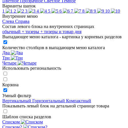
Цветное
Прозрачное
Светлое
Тёмное
Варианты шапок
1
2
3
4
5
6
7
8
9
10
Внутреннее меню
Слева
Справа
Состав левого блока на внутренних страницах
обычный
+ тизеры
+ тизеры и товар дня
Выпадающее меню каталога - картинка у корневых разделов
Количество столбцов в выпадающем меню каталога
Два
Три
Четыре
Использовать региональность
Корзина
Умный фильтр
Вертикальный
Горизонтальный
Компактный
Показывать левый блок на детальной странице товара
Шаблон списка разделов
Списком
Списком2