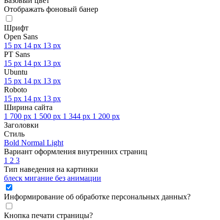
Базовый цвет
Отображать фоновый банер
Шрифт
Open Sans
15 px
14 px
13 px
PT Sans
15 px
14 px
13 px
Ubuntu
15 px
14 px
13 px
Roboto
15 px
14 px
13 px
Ширина сайта
1 700 px
1 500 px
1 344 px
1 200 px
Заголовки
Стиль
Bold
Normal
Light
Вариант оформления внутренних страниц
1
2
3
Тип наведения на картинки
блеск
мигание
без анимации
Информирование об обработке персональных данных
?
Кнопка печати страницы
?