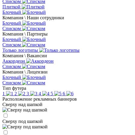
Списком
Плиткой
Блочный
Компания \ Наши сотрудники
Блочный
Списком
Компания \ Партнеры
Блочный
Списком
Только логотипы
Компания \ Вакансии
Аккордеон
Списком
Компания \ Лицензии
Блочный
Списком
Тип футера
1
2
3
4
5
6
Расположение рекламных баннеров
Сверху над шапкой
Сверху под шапкой