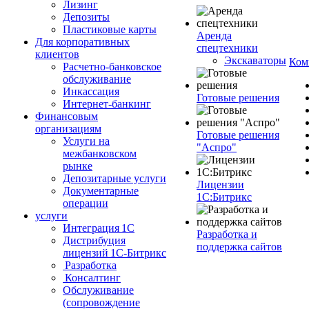
Лизинг
Депозиты
Пластиковые карты
Аренда
Для корпоративных
спецтехники
клиентов
Экскаваторы
Ком
Расчетно-банковское
обслуживание
Инкассация
Готовые решения
Интернет-банкинг
Финансовым
организациям
Готовые решения
Услуги на
"Аспро"
межбанковском
рынке
Депозитарные услуги
Лицензии
Документарные
1С:Битрикс
операции
услуги
Интеграция 1С
Разработка и
Дистрибуция
поддержка сайтов
лицензий 1С‑Битрикс
Разработка
Консалтинг
Обслуживание
(сопровождение