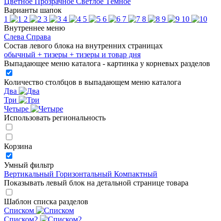
Цветное
Прозрачное
Светлое
Тёмное
Варианты шапок
1
2
3
4
5
6
7
8
9
10
Внутреннее меню
Слева
Справа
Состав левого блока на внутренних страницах
обычный
+ тизеры
+ тизеры и товар дня
Выпадающее меню каталога - картинка у корневых разделов
Количество столбцов в выпадающем меню каталога
Два
Три
Четыре
Использовать региональность
Корзина
Умный фильтр
Вертикальный
Горизонтальный
Компактный
Показывать левый блок на детальной странице товара
Шаблон списка разделов
Списком
Списком2