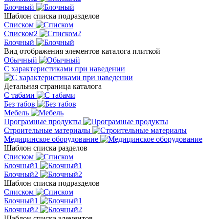
Блочный
Шаблон списка подразделов
Списком
Списком2
Блочный
Вид отображения элементов каталога плиткой
Обычный
С характеристиками при наведении
Детальная страница каталога
С табами
Без табов
Мебель
Програмные продукты
Строительные материалы
Медицинское оборудование
Шаблон списка разделов
Списком
Блочный1
Блочный2
Шаблон списка подразделов
Списком
Блочный1
Блочный2
Шаблон списка элементов