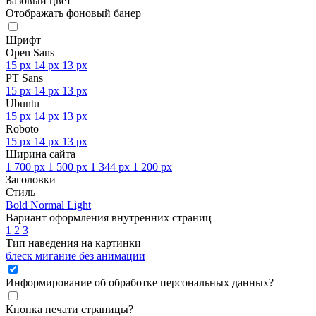
Базовый цвет
Отображать фоновый банер
Шрифт
Open Sans
15 px
14 px
13 px
PT Sans
15 px
14 px
13 px
Ubuntu
15 px
14 px
13 px
Roboto
15 px
14 px
13 px
Ширина сайта
1 700 px
1 500 px
1 344 px
1 200 px
Заголовки
Стиль
Bold
Normal
Light
Вариант оформления внутренних страниц
1
2
3
Тип наведения на картинки
блеск
мигание
без анимации
Информирование об обработке персональных данных
?
Кнопка печати страницы
?